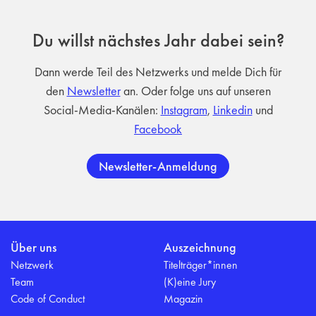
Du willst nächstes Jahr dabei sein?
Dann werde Teil des Netzwerks und melde Dich für
den
Newsletter
an. Oder folge uns auf unseren
Social-Media-Kanälen:
Instagram
,
Linkedin
und
Facebook
Newsletter-Anmeldung
Über uns
Auszeichnung
Netzwerk
Titelträger*innen
Team
(K)eine Jury
Code of Conduct
Magazin