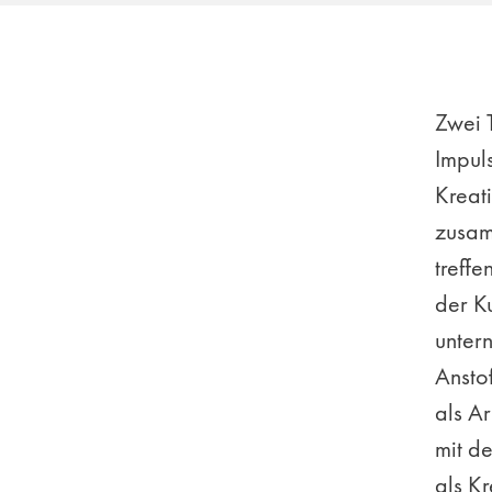
Zwei 
Impul
Kreati
zusam
treff
der Ku
unter
Anstoß
als Ar
mit d
als Kr