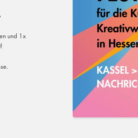
o
sen und 1x
f
se.