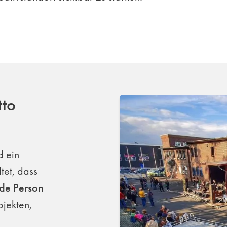
to
d ein
tet, dass
de Person
ojekten,