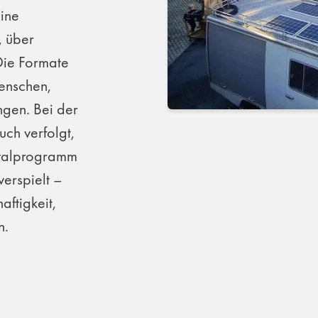
eine
, über
Die Formate
Menschen,
ngen. Bei der
ch verfolgt,
tivalprogramm
erspielt –
aftigkeit,
n.