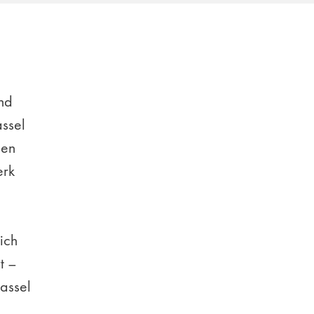
e
nd
assel
sen
erk
ich
t –
assel