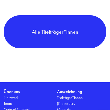
Alle Titelträger*innen
Über uns
Auszeichnung
Netzwerk
Titelträger*innen
Team
(K)eine Jury
Code of Conduct
Magazin