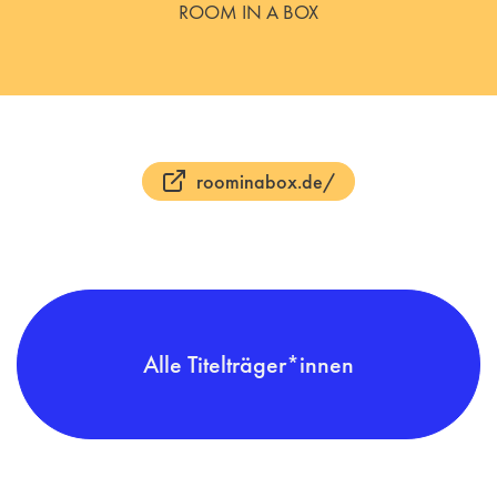
ROOM IN A BOX
roominabox.de/
Alle Titelträger*innen