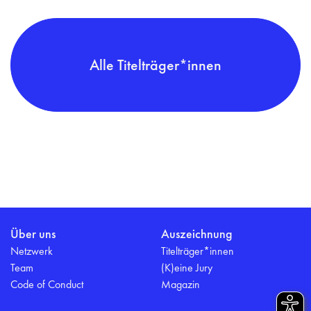
Alle Titelträger*innen
Über uns
Auszeichnung
Netzwerk
Titelträger*innen
Team
(K)eine Jury
Code of Conduct
Magazin