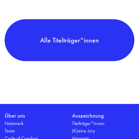
Alle Titelträger*innen
Über uns
Auszeichnung
Netzwerk
Titelträger*innen
Team
(K)eine Jury
Code of Conduct
Magazin