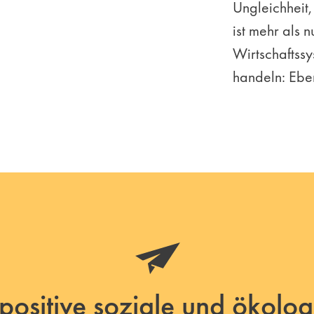
Ungleichheit
ist mehr als n
Wirtschaftssy
handeln: Eben 
 positive soziale und ökolog