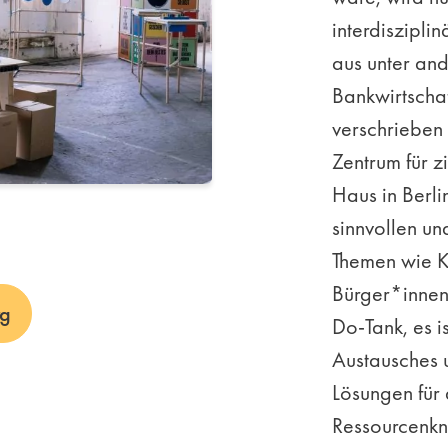
interdiszipli
aus unter and
Bankwirtschaf
verschrieben 
Zentrum für z
Haus in Berl
sinnvollen u
Themen wie K
Bürger*innen-
rg
Do-Tank, es i
Austausches 
Lösungen für 
Ressourcenkn