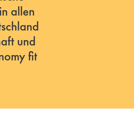
n allen
tschland
haft und
nomy fit