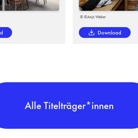
o
© ©Anja Weber
ad
Download
Alle Titelträger*innen