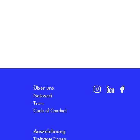
Über uns
Netzwerk
Team
Code of Conduct
Auszeichnung
Titelträger*innen