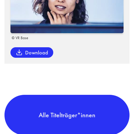
© VR Base
Download
Alle Titelträger*innen