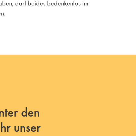
aben, darf beides bedenkenlos im
en.
unter den
hr unser