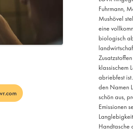
Fuhrmann, M
Mushövel ste
eine vollkomm
biologisch a
landwirtschaf
Zusatzstoffen 
klassischem L
abriebfest is
den Namen LO
vr.com
schön aus, p
Emissionen se
Langlebigkeit 
Handtasche 