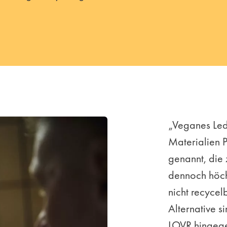
„Veganes Led
Materialien 
genannt, die 
dennoch höch
nicht recycelb
Alternative si
LOVR hingege