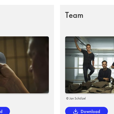
Team
© Jan Schölzel
ad
Download