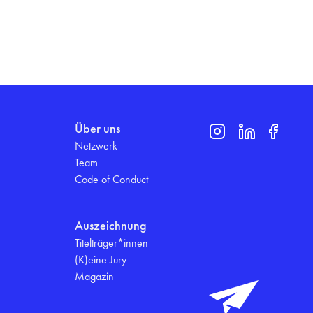
Über uns
Netzwerk
Team
Code of Conduct
Auszeichnung
Titelträger*innen
(K)eine Jury
Magazin