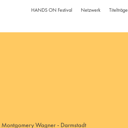
HANDS ON Festival
Netzwerk
Titelträg
l, Montgomery Wagner - Darmstadt