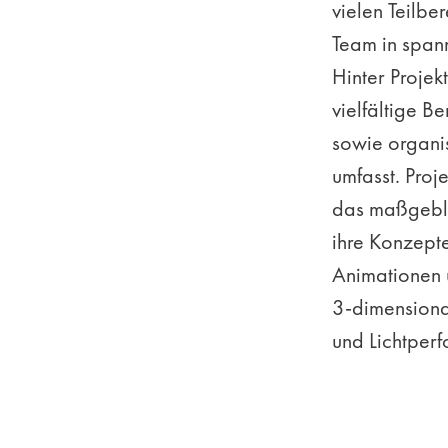
vielen Teilbe
Team in span
Hinter Projek
vielfältige Be
sowie organi
umfasst. Proje
das maßgebli
ihre Konzepte
Animationen u
3-dimensional
und Lichtper