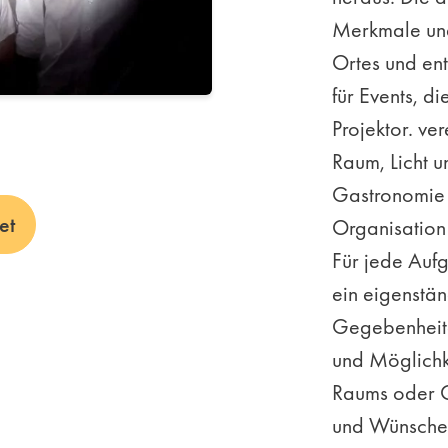
Merkmale und
Ortes und en
für Events, di
Projektor. ve
Raum, Licht u
Gastronomie 
et
Organisation
Für jede Aufg
ein eigenstä
Gegebenheit
und Möglichk
Raums oder O
und Wünsche