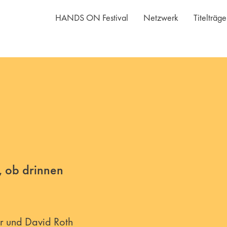
HANDS ON Festival
Netzwerk
Titelträg
, ob drinnen
r und David Roth