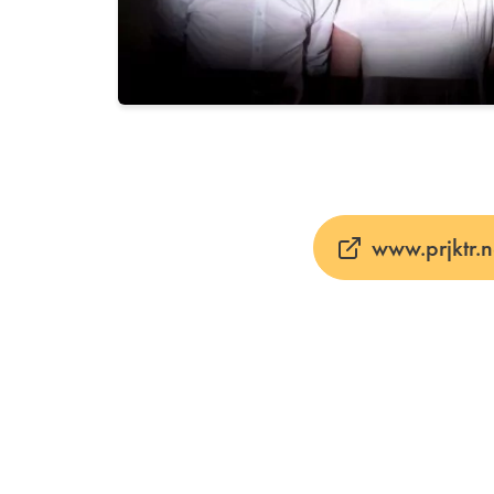
www.prjktr.n