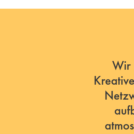
Wir 
Kreativ
Netzw
auf
atmos