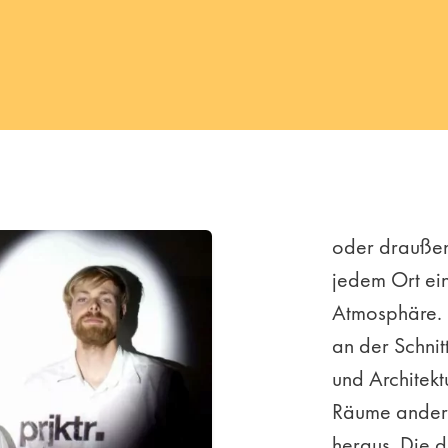
oder draußen 
jedem Ort ei
Atmosphäre. 
an der Schnit
und Architektu
Räume anders
heraus. Die dr