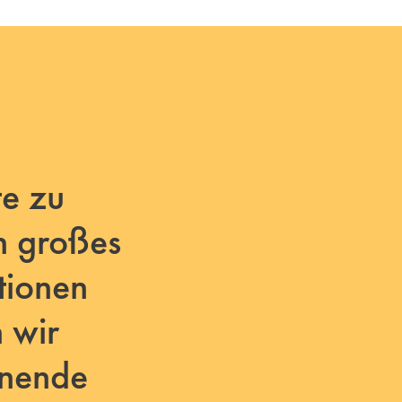
te zu
n großes
tionen
 wir
nnende