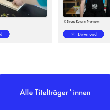
© Doerte Koestlin-Thompson
ad
Download
Alle Titelträger*innen