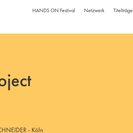
HANDS ON Festival
Netzwerk
Titelträg
oject
HNEIDER - Köln