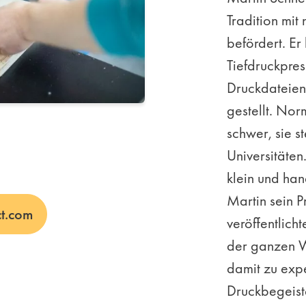
Tradition mit
befördert. Er
Tiefdruckpre
Druckdateien 
gestellt. No
schwer, sie s
Universitäten
klein und ha
Martin sein P
t.com
veröffentlich
der ganzen W
damit zu exp
Druckbegeist