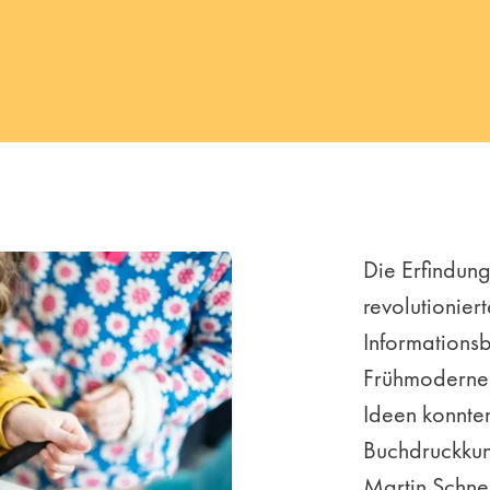
Die Erfindun
revolutionie
Informationsb
Frühmoderne 
Ideen konnten
Buchdruckkun
Martin Schnei