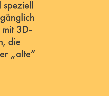
 speziell
ugänglich
 mit 3D-
n, die
er „alte“