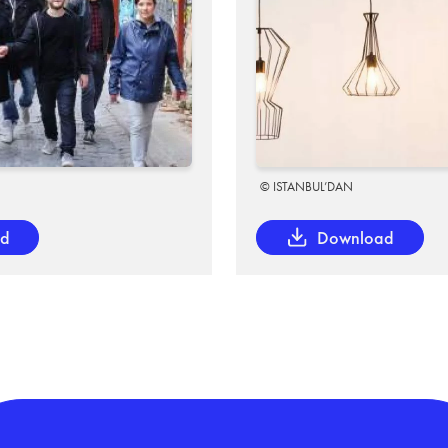
© ISTANBUL’DAN
ad
Download