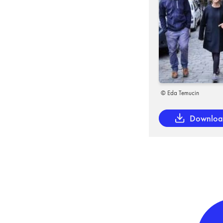
© Eda Temucin
Downlo