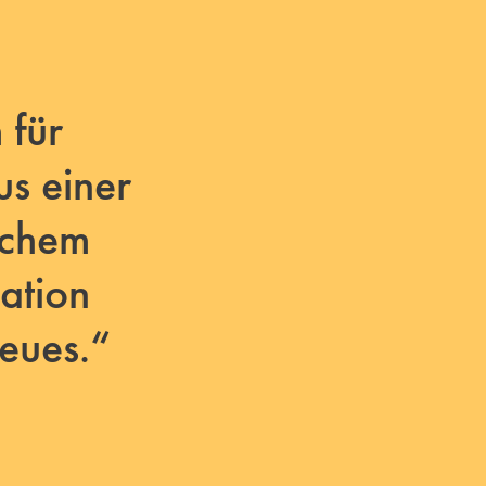
 für
us einer
ichem
ation
eues.“