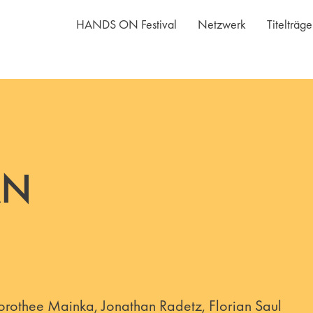
HANDS ON Festival
Netzwerk
Titelträg
AN
l
orothee Mainka, Jonathan Radetz, Florian Saul