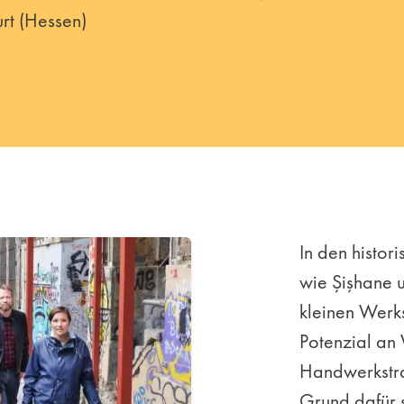
rt (Hessen)
In den histor
wie Şişhane u
kleinen Werk
Potenzial an
Handwerkstra
Grund dafür s