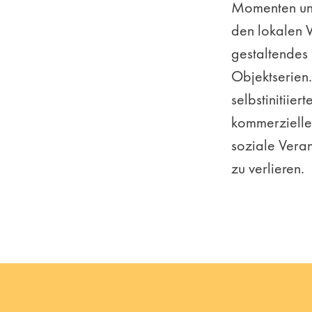
Momenten und
den lokalen W
gestaltendes 
Objektserien.
selbstinitiier
kommerzielle
soziale Vera
zu verlieren.