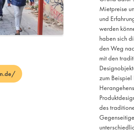
Mietpreise un
und Erfahru
werden könne
haben sich d
den Weg nach
mit den trad
Designobjekte
an.de/
zum Beispiel
Herangehens
Produktdesig
des traditio
Gegenseitige
unterschiedl