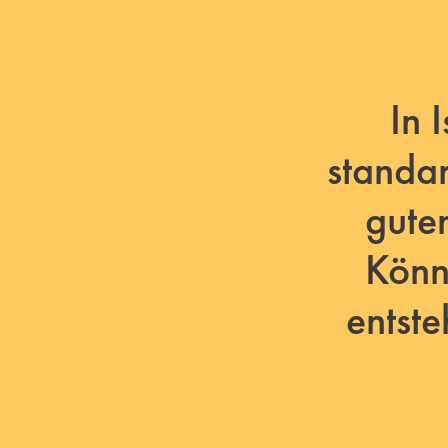
In 
standar
gute
Könn
entst