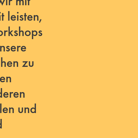
ir mit
 leisten,
orkshops
nsere
chen zu
nen
deren
len und
d