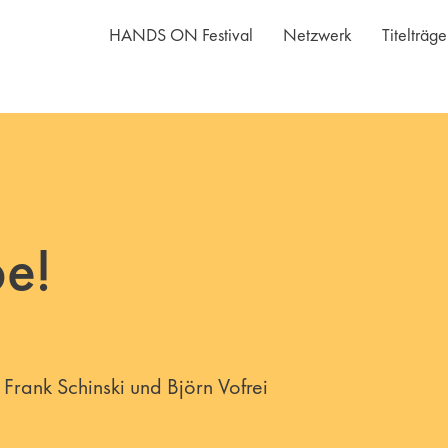
HANDS ON Festival
Netzwerk
Titelträg
e!
Frank Schinski und Björn Vofrei