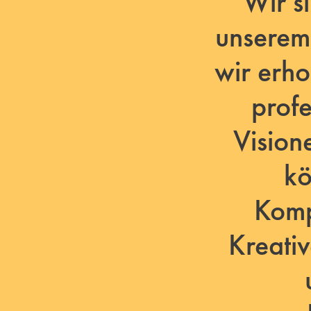
Wir s
unserem 
wir erh
prof
Vision
kö
Komp
Kreati