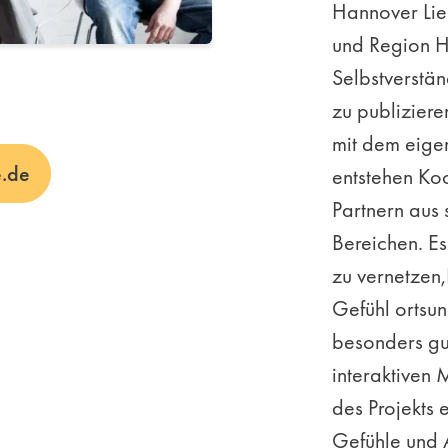
Hannover Lieb
und Region 
Selbstverstän
zu publizier
mit dem eige
e.de
entstehen Ko
Partnern aus 
Bereichen. E
zu vernetzen
Gefühl ortsun
besonders gu
interaktiven 
des Projekts 
Gefühle und A