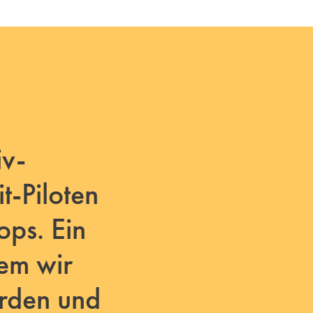
iv-
t-Piloten
ops. Ein
em wir
erden und