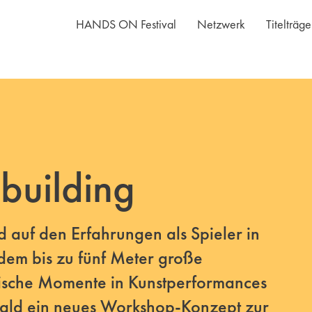
HANDS ON Festival
Netzwerk
Titelträg
uilding
uf den Erfahrungen als Spieler in
dem bis zu fünf Meter große
ische Momente in Kunstperformances
wald ein neues Workshop-Konzept zur