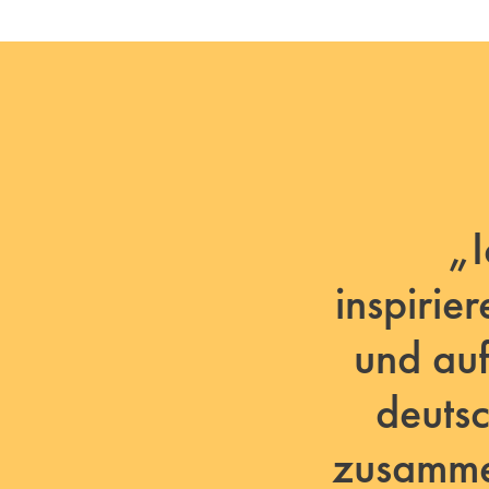
„I
inspirie
und auf
deuts
zusammen