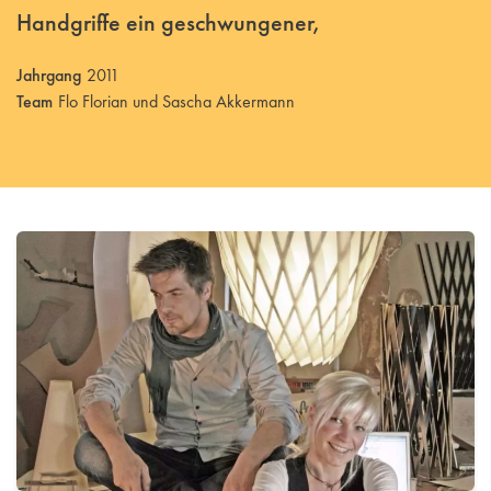
Handgriffe ein geschwungener,
Jahrgang
2011
Team
Flo Florian und Sascha Akkermann