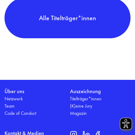
Alle Titelträger*innen
Über uns
Auszeichnung
Netzwerk
Titelträger*innen
Team
(K)eine Jury
Code of Conduct
Magazin
Kontakt & Medien