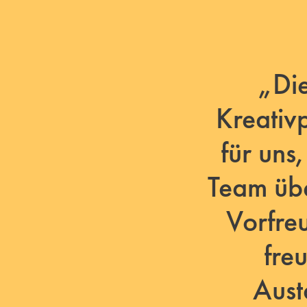
„Die
Kreativ
für uns
Team übe
Vorfre
fre
Aust