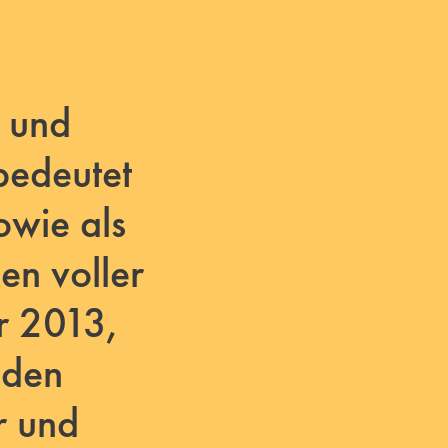
- und
bedeutet
owie als
en voller
r 2013,
nden
r und