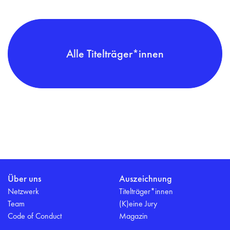
Alle Titelträger*innen
Über uns
Auszeichnung
Netzwerk
Titelträger*innen
Team
(K)eine Jury
Code of Conduct
Magazin