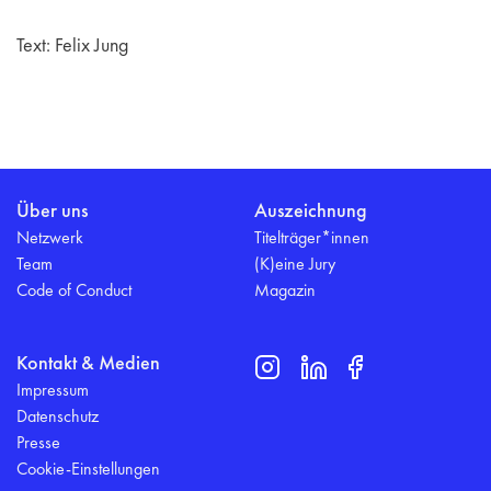
Text: Felix Jung
Über uns
Auszeichnung
Netzwerk
Titelträger*innen
Team
(K)eine Jury
Code of Conduct
Magazin
Kontakt & Medien
Impressum
Datenschutz
Presse
Cookie-Einstellungen